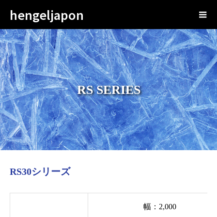
hengeljapon
RS SERIES
RS30シリーズ
幅：2,000